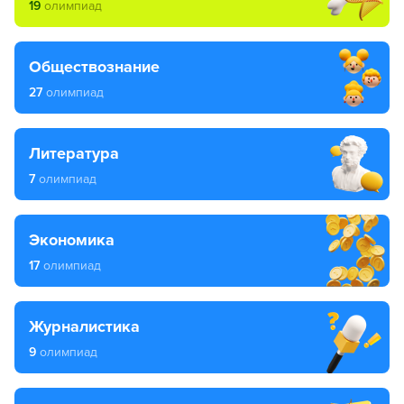
19
олимпиад
обществознание
27
олимпиад
литература
7
олимпиад
экономика
17
олимпиад
журналистика
9
олимпиад