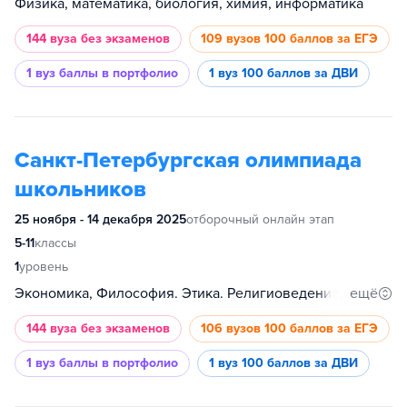
Физика, математика, биология, химия, информатика
144 вуза
без экзаменов
109 вузов
100 баллов за ЕГЭ
1 вуз
баллы в портфолио
1 вуз
100 баллов за ДВИ
Санкт-Петербургская олимпиада
школьников
25 ноября - 14 декабря 2025
отборочный онлайн этап
5-11
классы
1
уровень
ещё
Экономика, Философия. Этика. Религиоведение, филология, физика, современный менеджер, психология, право, политология, Планета Земля, обществознание, международные отношения, математическое моделирование и искусственный интеллект, история, информатика, иностранный язык, инженерные системы, журналистика, гуманитарные и социальные науки, география, биология, химия, математика, медицина
144 вуза
без экзаменов
106 вузов
100 баллов за ЕГЭ
1 вуз
баллы в портфолио
1 вуз
100 баллов за ДВИ