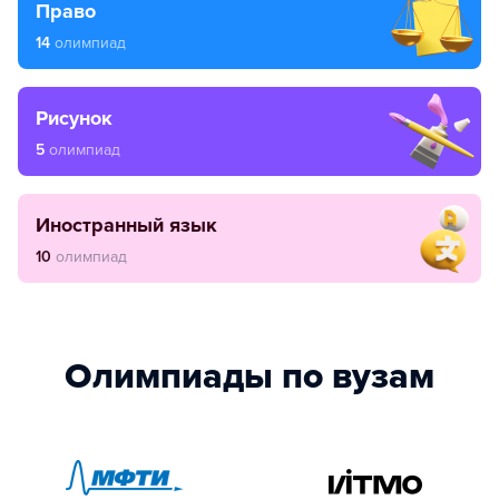
право
14
олимпиад
рисунок
5
олимпиад
иностранный язык
10
олимпиад
Олимпиады по вузам