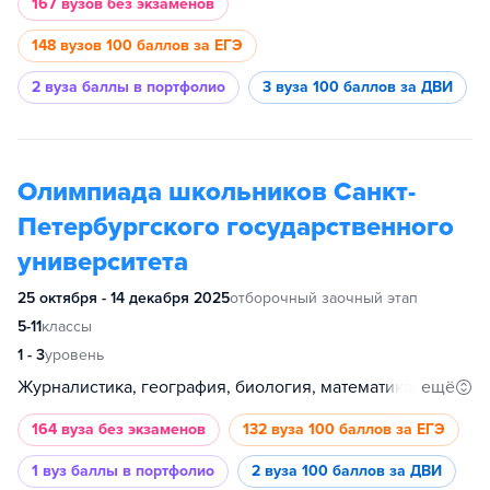
167 вузов
без экзаменов
148 вузов
100 баллов за ЕГЭ
2 вуза
баллы в портфолио
3 вуза
100 баллов за ДВИ
Олимпиада школьников Санкт-
Петербургского государственного
университета
25 октября - 14 декабря 2025
отборочный заочный этап
5-11
классы
1 - 3
уровень
ещё
Журналистика, география, биология, математика, информатика, физика, история, филология, французский язык, испанский язык, немецкий язык, китайский язык, английский язык, философия, международные отношения, экономика, инженерные системы, химия, обществознание, право, математическое моделирование и искусственный интеллект, политология, гуманитарные и социальные науки, психология, медицина
164 вуза
без экзаменов
132 вуза
100 баллов за ЕГЭ
1 вуз
баллы в портфолио
2 вуза
100 баллов за ДВИ