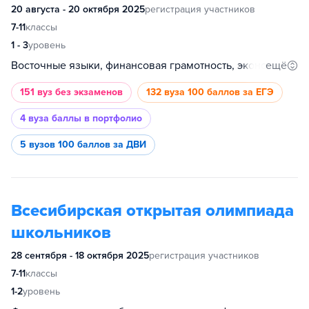
20 августа - 20 октября 2025
регистрация участников
7-11
классы
1 - 3
уровень
ещё
Восточные языки, финансовая грамотность, экономика, культурология, биология, математика, информатика, обществознание, русский язык, история, иностранный язык, основы бизнеса, психология, философия, востоковедение и африканистика, инженерные науки, физика, социология, анализ данных, химия, промышленное программирование, международные отношения, история искусств, география, филология, право, журналистика, дизайн
151 вуз
без экзаменов
132 вуза
100 баллов за ЕГЭ
4 вуза
баллы в портфолио
5 вузов
100 баллов за ДВИ
Всесибирская открытая олимпиада
школьников
28 сентября - 18 октября 2025
регистрация участников
7-11
классы
1-2
уровень