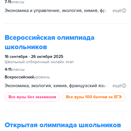
7-11
классы
ещё
Экономика и управление, экология, химия, французский язык, устойчивое развитие, таможенное дело, страноведение, спортивное программирование, психология образования, психология, право, основы бизнеса, обществознание, немецкий язык, история, испанский язык, информатика и кибербезопасность, информатика, геология, география, биология, английский язык, анализ данных, агробиотехнологии
Всероссийская олимпиада
школьников
16 сентября - 26 октября 2025
Школьный отборочный онлайн этап
4-11
классы
Всероссийский
уровень
ещё
Экономика, экология, химия, французский язык, физическая культура, физика, технология, русский язык, право, основы безопасности и защиты Родины, обществознание, немецкий язык, математика, литература, китайский язык, итальянский язык, история, испанский язык, искусство (МХК), информатика, география, биология, астрономия, английский язык
Все вузы
без экзаменов
Все вузы
100 баллов за ЕГЭ
Открытая олимпиада школьников