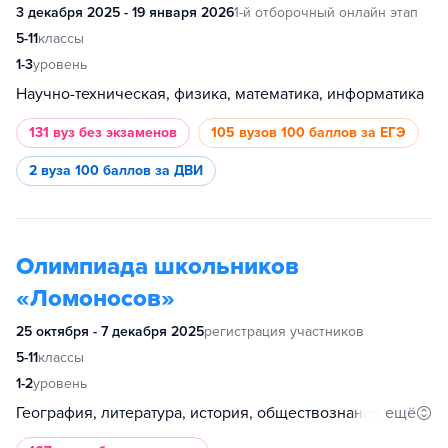
3 декабря 2025 - 19 января 2026
1-й отборочный онлайн этап
5-11
классы
1-3
уровень
Научно-техническая, физика, математика, информатика
131 вуз
без экзаменов
105 вузов
100 баллов за ЕГЭ
2 вуза
100 баллов за ДВИ
Олимпиада школьников
«Ломоносов»
25 октября - 7 декабря 2025
регистрация участников
5-11
классы
1-2
уровень
ещё
География, литература, история, обществознание, биология, философия, право, информатика, психология, химия, математика, иностранный язык, основы российской государственности, религиоведение, политология, русский язык, международные отношения и глобалистика, механика и математическое моделирование, физика, фундаментальная медицина, робототехника, предпринимательство, экология, космонавтика, генетика, журналистика, геология, высокие технологии