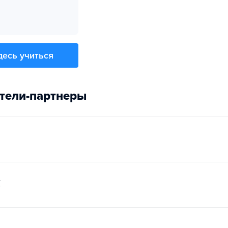
десь учиться
тели-партнеры
к