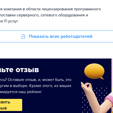
я компания в области лицензирования программного
поставки серверного, сетевого оборудования и
я IT-услуг
Показать всех работодателей
ьте отзыв
сь? Оставьте отзыв, и, может быть, это
угим в выборе. Кроме этого, из ваших
мируется наш рейтинг.
авить
зыв