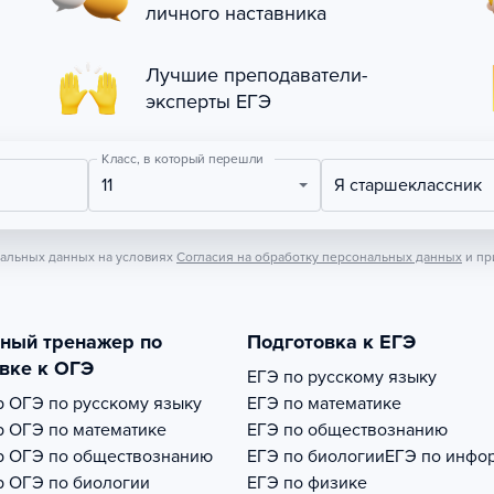
личного наставника
Лучшие преподаватели-
эксперты ЕГЭ
Класс, в который перешли
11
Я старшеклассник
нальных данных на условиях
Согласия на обработку персональных данных
и пр
тный тренажер по
Подготовка к ЕГЭ
вке к ОГЭ
ЕГЭ по русскому языку
р
ОГЭ по русскому языку
ЕГЭ по математике
р
ОГЭ по математике
ЕГЭ по обществознанию
р
ОГЭ по обществознанию
ЕГЭ по биологии
ЕГЭ по инфо
р
ОГЭ по биологии
ЕГЭ по физике