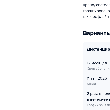
преподавателе
гарантировано
так и оффлайн 
Варианты
дистанци
12 месяцев
Срок обучени
11 авг. 2026
Когда
2 раза в не
в вечернее 
График занят