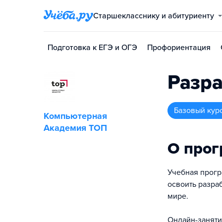
Старшекласснику и абитуриенту
Подготовка к ЕГЭ и ОГЭ
Профориентация
Разра
базовый кур
Компьютерная
Академия ТОП
О про
Учебная програ
освоить разра
мире.
Онлайн-заняти