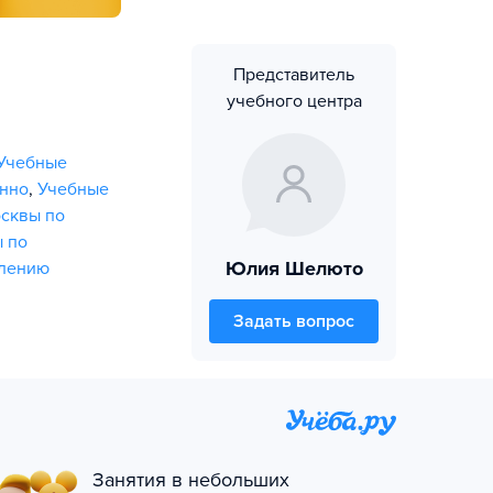
Представитель
учебного центра
Учебные
онно
,
Учебные
сквы по
 по
Юлия Шелюто
влению
Задать вопрос
Занятия в небольших