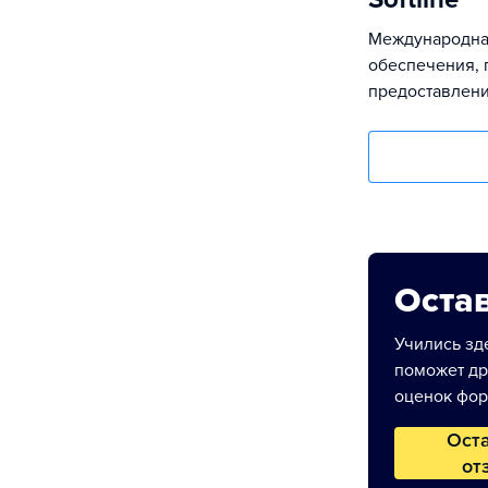
Международна
обеспечения, 
предоставлени
Остав
Учились зде
поможет др
оценок фор
Ост
от