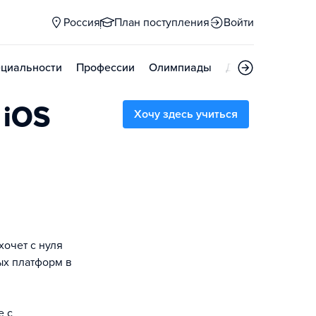
Россия
План поступления
Войти
циальности
Профессии
Олимпиады
Дни открытых д
 iOS
Хочу здесь учиться
хочет с нуля
ых платформ в
е с