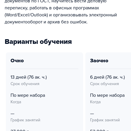
документов по ГОСТ, научитесь вести деловую
переписку, работать в офисных программах
(Word/Excel/Outlook) и организовывать электронный
документооборот и архив без ошибок.
Варианты обучения
очно
заочно
13 дней
(76 ак. ч.)
6 дней
(76 ак. ч.)
Срок обучения
Срок обучения
По мере набора
По мере набора
Когда
Когда
—
—
График занятий
График занятий