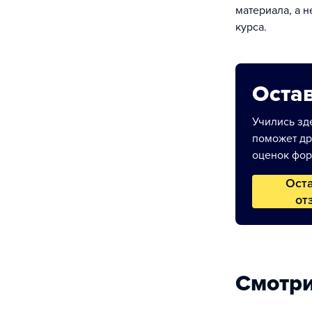
материала, а 
курса.
Остав
Учились зде
поможет др
оценок фор
Ост
от
Смотри