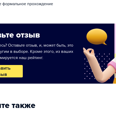
не формальное прохождение
ьте отзыв
сь? Оставьте отзыв, и, может быть, это
угим в выборе. Кроме этого, из ваших
мируется наш рейтинг.
авить
зыв
те также