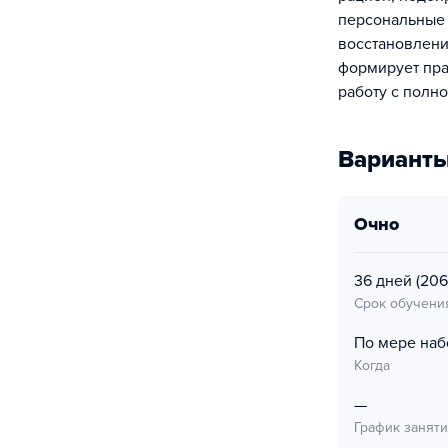
персональные 
восстановлени
формирует пра
работу с полн
Варианты
очно
36 дней
(206
Срок обучени
По мере наб
Когда
—
График занят