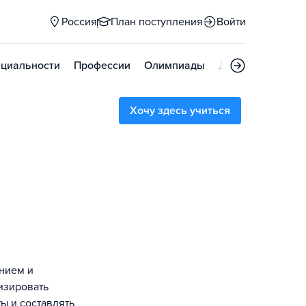
Россия
План поступления
Войти
циальности
Профессии
Олимпиады
Дни открытых д
Хочу здесь учиться
анием и
изировать
ы и составлять