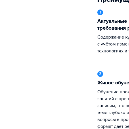
1
Актуальные программы под
требования 
Содержание курса регулярно обновляется
с учётом изме
технологиях и
3
Живое обуч
Обучение проходит в формате живых
занятий с преп
записям, что 
теме глубоко и
вопросы в про
формат даёт р