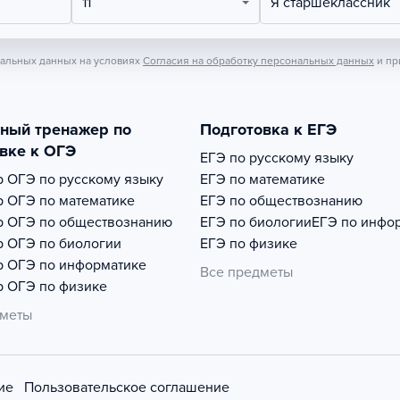
11
Я старшеклассник
нальных данных на условиях
Согласия на обработку персональных данных
и пр
тный тренажер по
Подготовка к ЕГЭ
вке к ОГЭ
ЕГЭ по русскому языку
р
ОГЭ по русскому языку
ЕГЭ по математике
р
ОГЭ по математике
ЕГЭ по обществознанию
р
ОГЭ по обществознанию
ЕГЭ по биологии
ЕГЭ по инфо
р
ОГЭ по биологии
ЕГЭ по физике
р
ОГЭ по информатике
Все предметы
р
ОГЭ по физике
дметы
ие
Пользовательское соглашение