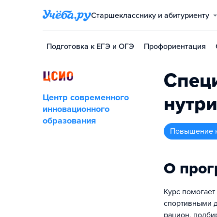
Старшекласснику и абитуриенту
Подготовка к ЕГЭ и ОГЭ
Профориентация
Специ
Центр современного
нутри
инновационного
образования
повышение 
О про
Курс помогает
спортивными д
рацион, подби