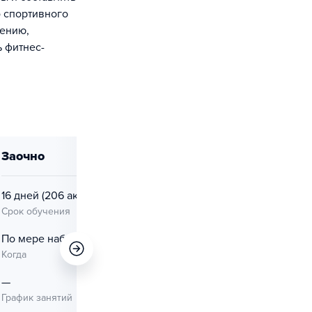
 спортивного
рению,
 фитнес-
заочно
заочно
16 дней
(206 ак. ч.)
16 дней
(206 ак. ч.)
Срок обучения
Срок обучения
По мере набора
По мере набора
Когда
Когда
—
—
График занятий
График занятий