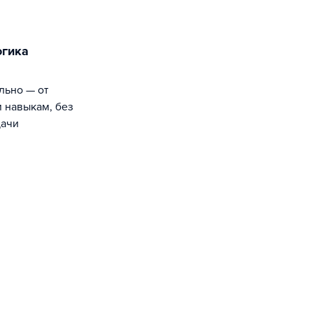
м навыкам, без
дачи