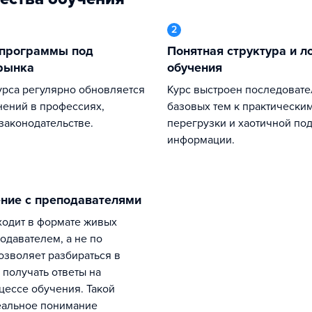
2
Понятная структура и логика
рынка
обучения
Курс выстроен последовательно — от
нений в профессиях,
базовых тем к практически
 законодательстве.
перегрузки и хаотичной по
информации.
ение с преподавателями
одавателем, а не по
позволяет разбираться в
 получать ответы на
цессе обучения. Такой
еальное понимание