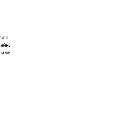
ли о
айн.
нными