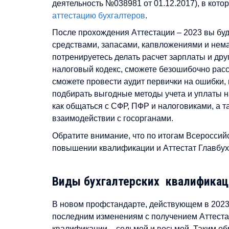
деятельность №038981 от 01.12.2017), в кото
аттестацию бухгалтеров
.
После прохождения Аттестации – 2023 вы буде
средствами, запасами, капвложениями и нем
потренируетесь делать расчет зарплаты и дру
налоговый кодекс, сможете безошибочно расс
сможете провести аудит первички на ошибки,
подбирать выгодные методы учета и уплаты н
как общаться с СФР, ПФР и налоговиками, а т
взаимодействии с госорганами.
Обратите внимание, что по итогам Всероссий
повышении квалификации и Аттестат Главбух
Виды бухгалтерских квалификац
В новом профстандарте, действующем в 2023
последним изменениям с получением Аттеста
квалификации – седьмой и восьмой. Таким об