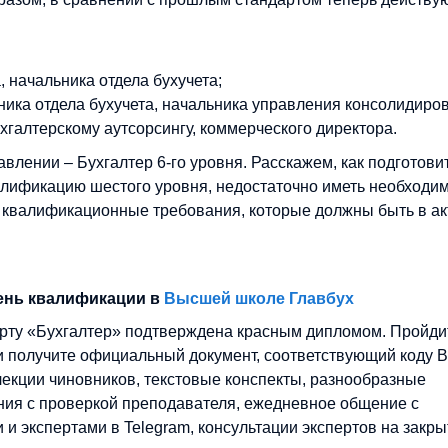
, начальника отдела бухучета;
ьника отдела бухучета, начальника управления консолидиро
хгалтерскому аутсорсингу, коммерческого директора.
лении – Бухгалтер 6-го уровня. Расскажем, как подготовит
алификацию шестого уровня, недостаточно иметь необходи
 квалификационные требования, которые должны быть в ак
вень квалификации в
Высшей школе Главбух
рту «Бухгалтер» подтверждена красным дипломом. Пройди
и получите официальный документ, соответствующий коду B
лекции чиновников, текстовые конспекты, разнообразные
ия с проверкой преподавателя, ежедневное общение с
 и экспертами в Telegram, консультации экспертов на закр