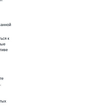
ванной
ься к
мые
тиве
те
.
ытых