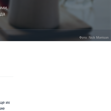
ами,
да.
Фото: Nick Morrison
ще их
кие