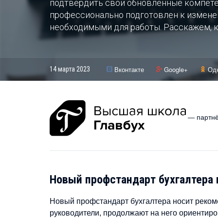
подтвердить свои обновленные компетен
профессионально подготовлен к измене
необходимыми для работы. Расскажем, к
Вконтакте
Google+
Од
14 марта 2023
— партнё
Новый профстандарт бухгалтера 
Новый профстандарт бухгалтера носит реком
руководители, продолжают на него ориентиров