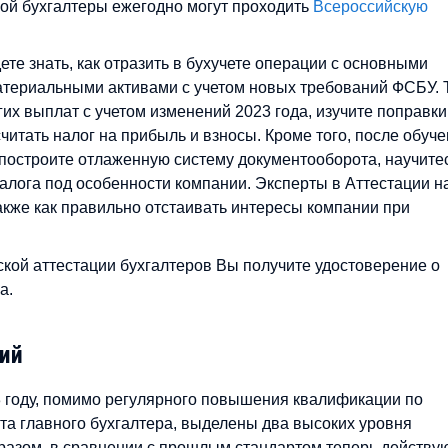
рой бухгалтеры ежегодно могут проходить
Всероссийскую
те знать, как отразить в бухучете операции с основными
атериальными активами с учетом новых требований ФСБУ. 
гих выплат с учетом изменений 2023 года, изучите поправки
читать налог на прибыль и взносы. Кроме того, после обуч
 построите отлаженную систему документооборота, научите
алога под особенности компании. Эксперты в Аттестации на
акже как правильно отстаивать интересы компании при
ской аттестации бухгалтеров Вы получите удостоверение о
а.
ий
 году, помимо регулярного повышения квалификации по
та главного бухгалтера, выделены два высоких уровня
разом, в сравнении с прошлым стандартом теперь действу