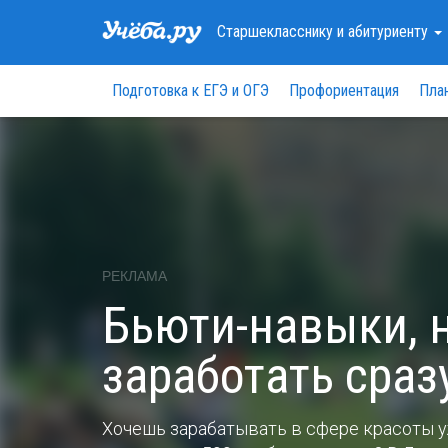
Старшекласснику
и абитуриенту
Подготовка к ЕГЭ и ОГЭ
Профориентация
Пла
РЕКЛАМА
Бьюти-навыки, 
заработать сраз
Хочешь зарабатывать в сфере красоты у