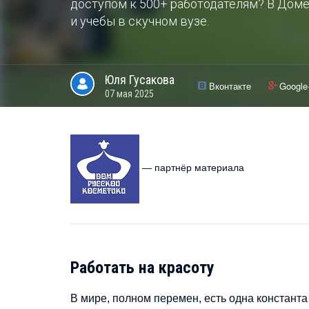
доступом к 500+ работодателям? В Доме
и учебы в скучном вузе.
Юля
Гусакова
Вконтакте
Google
07 мая 2025
— партнёр материала
Работать на красоту
В мире, полном перемен, есть одна константа