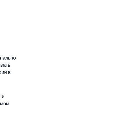
онально
ывать
рии в
 и
омом