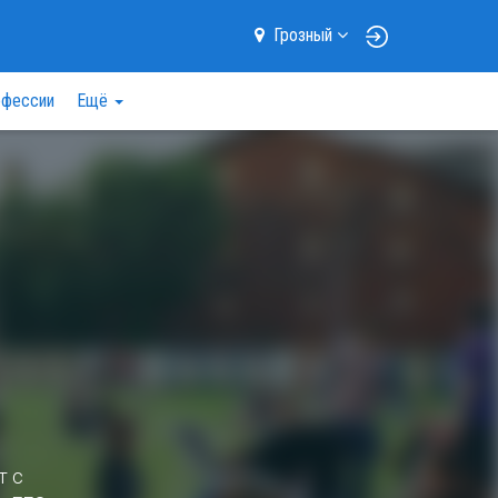
Грозный
фессии
Ещё
т с