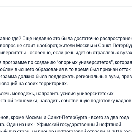
е равно где? Еще недавно это была достаточно распростране
 вопрос не стоит, наоборот, жители Москвы и Санкт-Петербу
иверситеты - особенно, если речь идет об отраслевых вузах
 программе по созданию “опорных университетов”, котора
проблем высшего образования в то время был признан отток
ограмма должна была поддержать региональные вузы, прев
новаций на своих территориях.
влечь молодежь, направить усилия университетских
естной экономики, наладить собственную подготовку кадров
нов, кроме Москвы и Санкт-Петербурга - всего за два года
а. Один из них - Уфимский государственный нефтяной
кий вуз страны и пионер нефтегазовой отрасли. В 2016 год