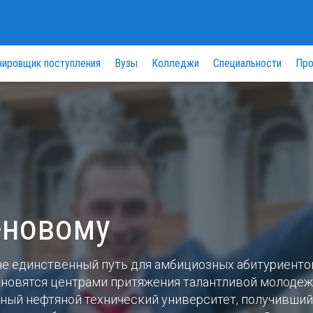
нировщик поступления
Вузы
Колледжи
Специальности
Про
-новому
не единственный путь для амбициозных абитуриенто
ановятся центрами притяжения талантливой молодеж
ный нефтяной технический университет, получивший