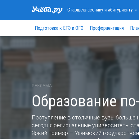
Старшекласснику
и абитуриенту
Подготовка к ЕГЭ и ОГЭ
Профориентация
Пла
РЕКЛАМА
Образование по
Поступление в столичные вузы больше 
сегодня региональные университеты ст
Яркий пример — Уфимский государствен