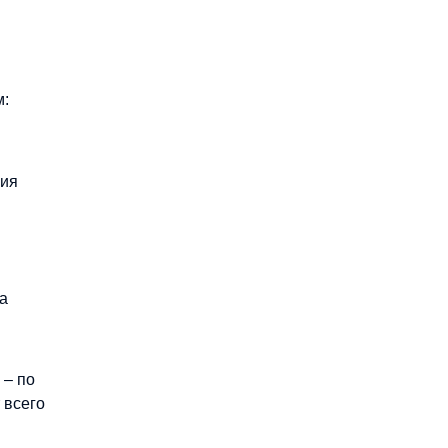
м:
ния
а
 – по
 всего