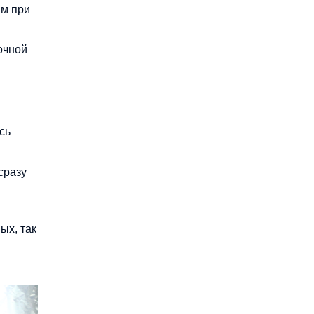
мм при
очной
сь
сразу
ых, так