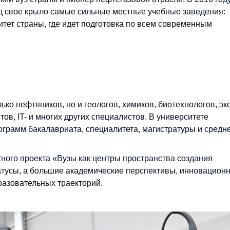
од свое крыло самые сильные местные учебные заведения:
итет страны, где идет подготовка по всем современным
ко нефтяников, но и геологов, химиков, биотехнологов, эк
ов, IT- и многих других специалистов. В университете
грамм бакалавриата, специалитета, магистратуры и средн
тного проекта «Вузы как центры пространства создания
татусы, а большие академические перспективы, инновацион
азовательных траекторий.