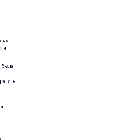
нная
рга
.
я была
ратить
 в
у