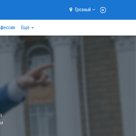
Грозный
фессии
Ещё
в:
и.