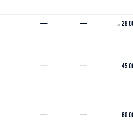
—
—
28 0
от
—
—
45 0
—
—
80 0