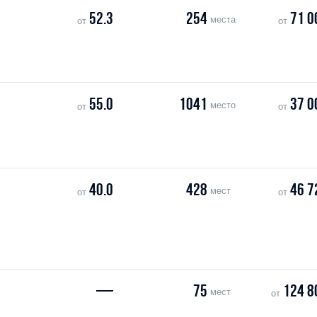
52.3
254
71 0
места
от
от
55.0
1041
37 0
место
от
от
40.0
428
46 7
мест
от
от
—
75
124 8
мест
от