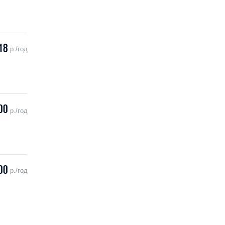
18
р./год
00
р./год
00
р./год