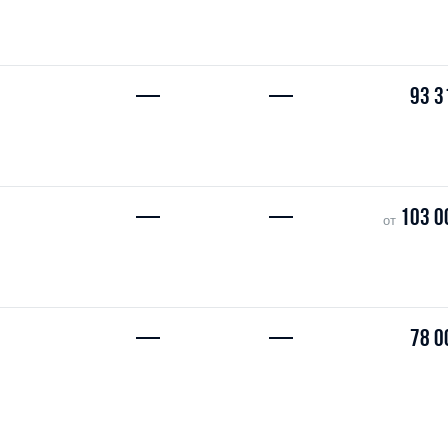
—
—
93 3
—
—
103 0
от
—
—
78 0