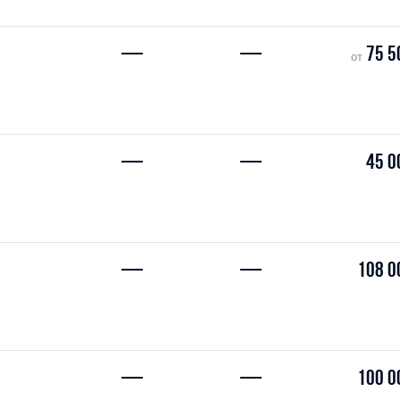
—
—
75 5
от
—
—
45 0
—
—
108 0
—
—
100 0