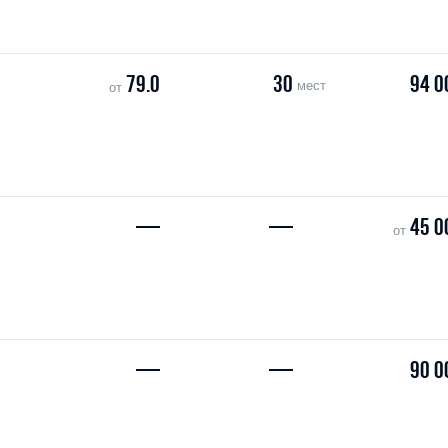
79.0
30
94 0
мест
от
—
—
45 0
от
—
—
90 0