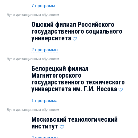
7 программ
Вуз с дистанционным обучением
Ошский филиал Российского
государственного социального
университета
2 программы
Вуз с дистанционным обучением
Белорецкий филиал
Магнитогорского
государственного технического
университета им. Г.И. Носова
1 программа
Вуз с дистанционным обучением
Московский технологический
институт
2 программы