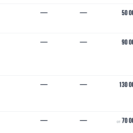
—
—
50 0
—
—
90 0
—
—
130 0
—
—
70 0
от