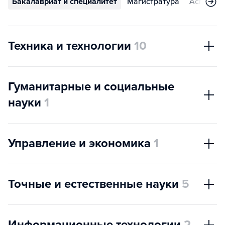
Бакалавриат и специалитет
Магистратура
Аспирант
Техника и технологии
10
Гуманитарные и социальные
науки
1
Управление и экономика
1
Точные и естественные науки
5
Информационные технологии
2